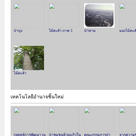
ป่าบุ่ง
ไม้คะลำ ภาค 3
ป่าทาม
มองไม้คะ
ไม้คะลำ
เทคโนโลยีอำนาจชิ้นใหม่
กลยุทธ์การพัฒนาวน
ป่าชุมชนห้วยแก้วใน
คณะกรรมการป่า
จากความข