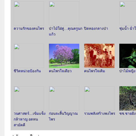
ความรักของคนไพร
ป่าไม้ใฝ่คู่…คุณครูนก
ปิดทองกลางป่า
ชุ่มน้ำ ฉ่ำ
แก้ว
ชีวิตหน่วยป้องกัน
คนไพรใจเดียว
คนไพรใจเดิม
ป่าไม้หญิง
วนศาสตร์....เข้มแข็ง
ก่อนจะสิ้นวิญญาณ
รวมพลังสร้างพงไพร
ชช.ชายฝั่
กล้าหาญ อดทน
ไพร
สามัคคี