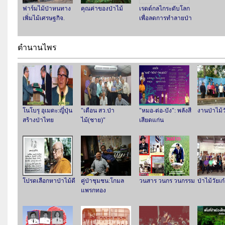
ฟาร์มไม้ป่าหนทาง
คุณค่าของป่าไม้
เรดด์กลไกระดับโลก
เพิ่มไม้เศรษฐกิจ.
เพื่อลดการทำลายป่า
ตำนานไพร
โนโบรุ อุเมดะ:ญี่ปุ่น
"เตือน สว.ป่า
"หมอ-ต่อ-บัง": พลังสี
งานป่าไม้
สร้างป่าไทย
ไม้(ชาย)"
เสียดแก่น
โปรดเลือกหาป่าไม้ดี
คู่ป่าชุมชน:โกมล
วนสาร วนกร วนกรรม
ป่าไม้วัยเก
แพรกทอง