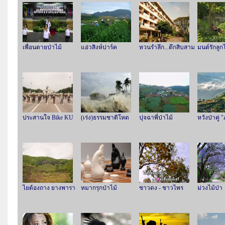
เพื่อนตายป่าไม้
แอ่วสิงห์ปาร์ค
หวนรำลึก...ตึกสิบสาม
มนต์รักลูก
ประสานใจ Bike KU
(เร่ง)ธรรมชาติโหด
ปุจฉาพี่ป่าไม้
หวังป่าคู่ "
ไยต้องถาง ยางพารา
หมากรุกป่าไม้
ชาวดง - ชาวไพร
ม่วงไม้ป่า