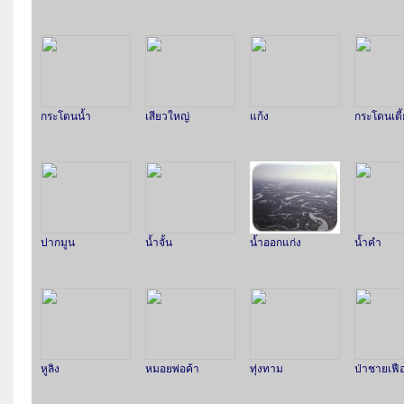
กระโดนน้ำ
เสียวใหญ่
แก้ง
กระโดนเตี้
ปากมูน
น้ำจั้น
น้ำออกแก่ง
น้ำคำ
หูลิง
หมอยพ่อค้า
ทุ่งทาม
ป่าชายเฟื