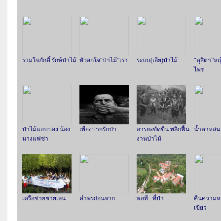
รวมใจภักดิ์ รักษ์ป่าไม้
หัวอกใจ“ป่าไม้”เรา
ระบบ(เลีย)ป่าไม้
“ดุสิตา”ห
ไพร
ป่าไม้แอบปอง น้อง
เพียงปากรักป่า
อารยะขัดขืน พลิกฟื้น
น้ำตาหล่น
นางแฟซ่า
งานป่าไม้
เครือข่ายชายเลน
คำพรก่อนจาก
พอที...ที่ป่า
คืนความหวั
เขียว