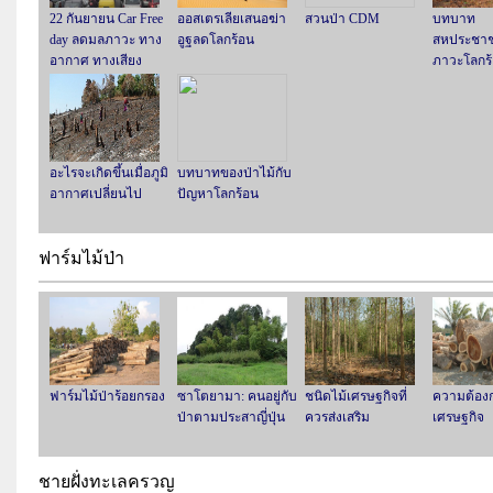
22 กันยายน Car Free
ออสเตรเลียเสนอฆ่า
สวนป่า CDM
บทบาท
day ลดมลภาวะ ทาง
อูฐลดโลกร้อน
สหประชาช
อากาศ ทางเสียง
ภาวะโลกร
อะไรจะเกิดขึ้นเมื่อภูมิ
บทบาทของป่าไม้กับ
อากาศเปลี่ยนไป
ปัญหาโลกร้อน
ฟาร์มไม้ป่า
ฟาร์มไม้ป่าร้อยกรอง
ซาโตยามา: คนอยู่กับ
ชนิดไม้เศรษฐกิจที่
ความต้องก
ป่าตามประสาญี่ปุ่น
ควรส่งเสริม
เศรษฐกิจ
ชายฝั่งทะเลครวญ