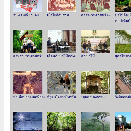
วน.43 เกษียณ '60
เยื่อใยสี่สิบสาม
คารวะวนศาสตร์ 42
ป่าไม้ต้องมี
เปอร์เซ็นต์
ศรัทธา "วนศาสตร์"
เตือนภัยป่าไม้หญิง
ฉก.ป่าไม้
ยูคาใช่ซ
ทำเพื่อป่าก่อนเกษียณ
พิสูจน์ใจสาวไพรวัน
"ขุนดง"คงธรรม
วิ่งสิบสอง