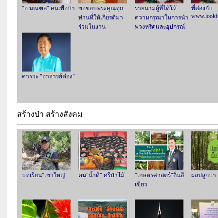
"อ.มณฑล" คนเพื่อป่า
ขอขอบพระคุณทุก
รายนามผู้ที่ได้ให้
พี่ต๋องกับ
www.lookf
ท่านที่ให้เกียรติมา
ความกรุณาในการนำ
ร่วมในงาน
พวงหรีดและอุปกรณ์
พระราชทานเพลิงศพ
อื่น ในงาน
รองศาสตราจารย์
พระราชทานเพลิงศพ
ดร.มณฑล จำเริญ
รศ. ดร.มณฑล จำเริญ
พฤกษ์ ปช. ปม.
พฤกษ์ ปช. ปม.
คารวะ "อาจารย์ต๋อง"
สร้างป่า สร้างสังคม
บทเรียน"เขาใหญ่"
คน"น้ำดี" ศรีป่าไม้
"เกษตรศาสตร์"ถิ่นสี
ผลปลูกป่า
เขียว