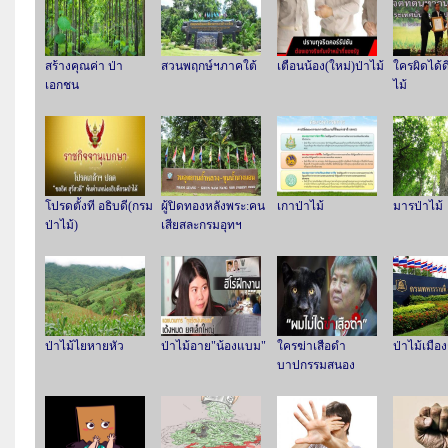
สร้างคุณค่า ป่า
สวนพฤกษ์ฯภาคใต้
เตือนน้อง(ใหม่)ป่าไม้
ใครผิดได้ดี
เอกชน
ไม้
โปรดตั้งที อธิบดี(กรม
ผู้ปิดทองหลังพระ:คน
เกาป่าไม้
มารป่าไม้
ป่าไม้)
เสียสละกรมอุทฯ
ป่าไม้ไยหายหัว
ป่าไม้อาย"น้องแบม"
ใครฆ่าเสือดำ
ป่าไม้เมือง
บาปกรรมสนอง