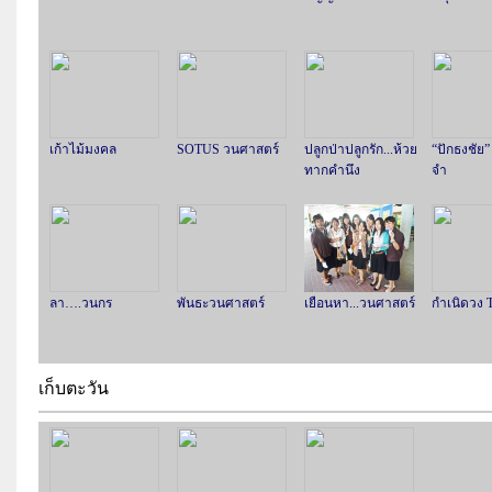
เก้าไม้มงคล
SOTUS วนศาสตร์
ปลูกป่าปลูกรัก...ห้วย
“ปักธงชัย
ทากคำนึง
จำ
ลา….วนกร
พันธะวนศาสตร์
เยือนหา...วนศาสตร์
กำเนิดวง T
เก็บตะวัน