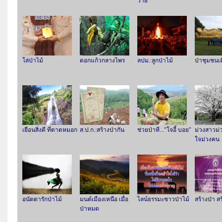
วาย
โล่ป่าไม้
ดอกแก้วกลางไพร
ลปม.:ลูกป่าไม้
ป่าชุมชนเ
เยือนสิ่งดี ที่ตาดหมอก
ส.ป.ก.:สร้างป่ากัน
ช่วยป่าที..."โจอี้ บอย"
ม่วงสาวม่ว
ใจม่วงคน
อนัตตารักป่าไม้
มนต์เมืองเหนือ เมื่อ
ไลน์ธรรมะชาวป่าไม้
สร้างป่า ส
ป่าหมด