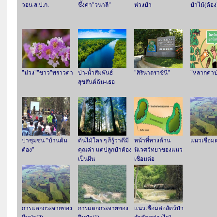
วอน ส.ป.ก.
ซึ้งค่า"วนาลี"
ห่วงป่า
ป่าไม้(ต้อง
"ม่วง""ขาว"พราวตา
ป่า-น้ำสัมพันธ์
"สิรินาถราชินี"
"หลากค่าป
สุขสันต์ฉัน-เธอ
ป่าชุมชน "บ้านต้น
ต้นไม้ใคร ๆ ก็รู้ว่าดีมี
หน้าที่ทางด้าน
แนวเชื่อมต
ต้อง"
คุณค่า แต่ปลูกป่าต้อง
นิเวศวิทยาของแนว
เป็นผืน
เชื่อมต่อ
การแตกกระจายของ
การแตกกระจายของ
แนวเชื่อมต่อสัตว์ป่า