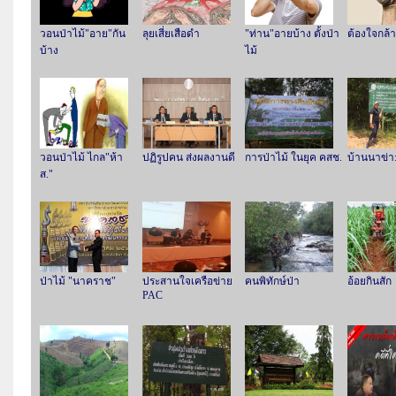
วอนป่าไม้"อาย"กัน
ลุยเสี่ยเสือดำ
"ท่าน"อายบ้าง ตั้งป่า
ต้องใจกล้า 
บ้าง
ไม้
วอนป่าไม้ ไกล"ห้า
ปฏิรูปคน ส่งผลงานดี
การป่าไม้ ในยุค คสช.
บ้านนาข่า
ส."
ป่าไม้ "นาคราช"
ประสานใจเครือข่าย
คนพิทักษ์ป่า
อ้อยกินสัก
PAC