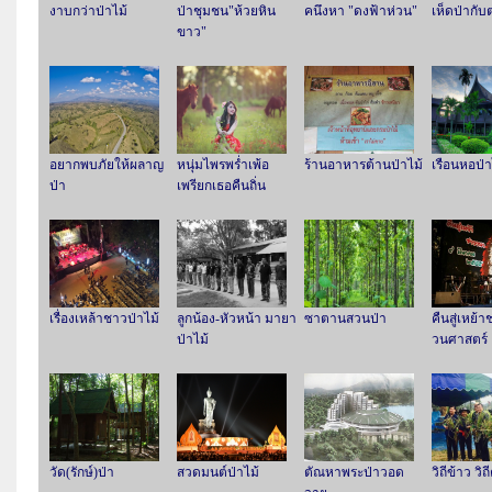
งาบกว่าป่าไม้
ป่าชุมชน"ห้วยหิน
คนึงหา "ดงฟ้าห่วน"
เห็ดป่ากั
ขาว"
อยากพบภัยให้ผลาญ
หนุ่มไพรพร่ำเพ้อ
ร้านอาหารต้านป่าไม้
เรือนหอป่า
ป่า
เพรียกเธอคืนถิ่น
เรื่องเหล้าชาวป่าไม้
ลูกน้อง-หัวหน้า มายา
ซาตานสวนป่า
คืนสู่เหย้
ป่าไม้
วนศาสตร์
วัด(รักษ์)ป่า
สวดมนต์ป่าไม้
ตัณหาพระป่าวอด
วิถีข้าว วิ