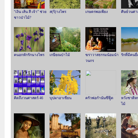
“เงิน เส้น สี เจ้า” ช่วย
ส(ร้)างไพร
เกษตรพอเพียง
ศิษย์วนศา
ชาวป่าไม้?
คนอกหักรักนางไพร
เกษียณป่าไม้
ฆราวาสธรรมน้อมนำ
รักที่มีคนยี
วนกร
คิดถึงวนศาสตร์ 46
บุปผาอาเซียน
ครัวพ่อกำนันซีฟู๊ด
หวังชาติห
ไม้