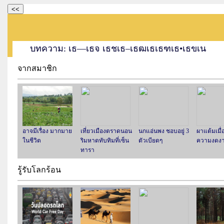
<<
บทความ: เธ—เธจ เธชเธ–เธฒเธเธฑเธ•เธขเน
จากสมาชิก
อาจมีเรื่อง มากมาย
เที่ยวเมืองตราดนอน
นกแอ่นพง ชอบอยู่ 3
ผาแต้มเมื่
ในชีวิต
ริมหาดทับทิมที่เซ็น
ตัวเบียดๆ
ความงดง
ทารา
รู้รับโลกร้อน