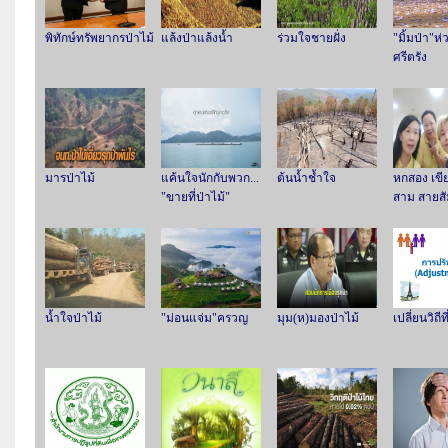
พิทักษ์ทรัพยากรป่าไม้
แล้งป่าแล้งน้ำ
ร่วมใจชายฝั่ง
"มิ้มป่า"ห่
ศรีตรัง
มารป่าไม้
แค้นใจนักกับพวก...
ต้นน้ำช้ำใจ
หกสอง เขี
"ขายที่ป่าไม้"
สาม สายสั
น้ำใจป่าไม้
"ม่อนแจ่ม"ครวญ
มุม(ห)มองป่าไม้
เปลี่ยนวิถี