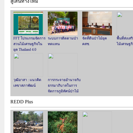
สู่เส้นทางใหม่
FFT โปรแกรมจัดการ
ระบบการติดตามป่า
จัดที่ดินป่าไม้ยุค
พื้นที่ส่งเ
สวนไม้เศรษฐกิจใน
ทดแทน
คสช.
ไม้เศรษฐก
ยุค Thailand 4.0
วุฒิอาสา : แนวคิด
การกระจายอำนาจกับ
เลขาสภาพัฒน์
ธรรมาภิบาลในการ
จัดการภูมิทัศน์ป่าไม้
REDD Plus