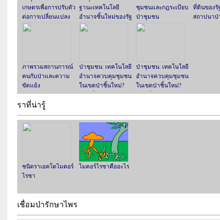
เกษตรเพื่อการปรับตัว
ฐานะเทคโนโลยี
ชุมชนและกฎระเบียบ
ที่ดินของรั
ต่อการเปลี่ยนแปลง
อำนาจชิ้นใหม่ของรัฐ
ป่าชุมชน
สถาปนาป่
ของภูมิอากาศ
ภาพรวมสถานการณ์
ป่าชุมชน: เทคโนโลยี
ป่าชุมชน: เทคโนโลยี
คนกับป่าและความ
อำนาจควบคุมชุมชน
อำนาจควบคุมชุมชน
ขัดแย้ง
ในเขตป่าชิ้นใหม่?
ในเขตป่าชิ้นใหม่?
ตอนที่ 2
ตอนที่ 1
ราที่น่ารู้
ชนิดราเอคโตไมคอร์
ไมคอร์ไรซาคืออะไร
ไรซา
เชื่อมป่ารักษาไพร