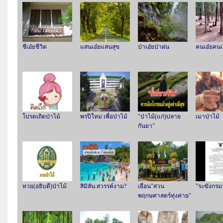
ชีเอ๋ยชีวิต
แสนเอ๋ยแสนสุข
ป่าเอ๋ยป่าฝน
คนเอ๋ยคนเ
โปรดเถิดป่าไม้
พรปีใหม่ เพื่อป่าไม้
"ป่าไม้(แก่)ปลาย
เมาป่าไม้
กันยา"
หวย(อธิบดี)ป่าไม้
สิมิลัน:สวรรค์งาม?
เยือน"สวน
"ระฆังกรมป
พฤกษศาสตร์ทุ่งค่าย"