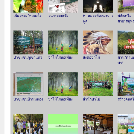
เขียวทอง"หมองใจ
วนกรอ่อนเชิง
ฟ้าหมองที่คลองบาง
พลังเครือ
พูด
ข่าย"สมุท
ป่าชุมชนภูเขาแก้ว
ป่าไม้ใฝ่พอเพียง
ส่งต่อป่าไม้
ชวน"ต้า
ป่า"
ป่าชุมชนบ้านหนอง
ป่าไม้ใฝ่พอเพียง
สำนึกป่าไม้
สร้างคนสร