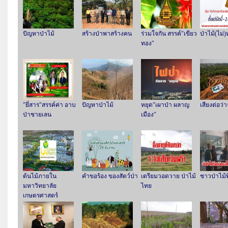
ปัญหาป่าไม้
สร้างป่าพาสร้างคน
ร่วมใจกัน สรรค์"เขียว
ป่าไม้(ไม่
ทอง"
"ยี่สาร"สรรค์ค่า อาบ
ปัญหาป่าไม้
หยุด"เผาป่า ผลาญ
เสียงต่อว่
ป่าชายเลน
เมือง"
ต้นไม้ภายใน
คำขอร้อง ของสัตว์ป่า
เตรียมวอดวาย ป่าไม้
ชาวป่าไม้พ
มหาวิทยาลัย
ไทย
เกษตรศาสตร์