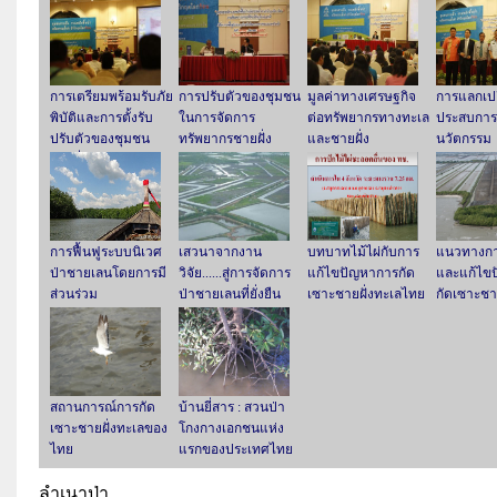
การเตรียมพร้อมรับภัย
การปรับตัวของชุมชน
มูลค่าทางเศรษฐกิจ
การแลกเปล
พิบัติและการตั้งรับ
ในการจัดการ
ต่อทรัพยากรทางทะเล
ประสบการ
ปรับตัวของชุมชน
ทรัพยากรชายฝั่ง
และชายฝั่ง
นวัตกรรม
ชายฝั่ง
การฟื้นฟูระบบนิเวศ
เสวนาจากงาน
บทบาทไม้ไผ่กับการ
แนวทางกา
ป่าชายเลนโดยการมี
วิจัย......สู่การจัดการ
แก้ไขปัญหาการกัด
และแก้ไข
ส่วนร่วม
ป่าชายเลนที่ยั่งยืน
เซาะชายฝั่งทะเลไทย
กัดเซาะชาย
สถานการณ์การกัด
บ้านยี่สาร : สวนป่า
เซาะชายฝั่งทะเลของ
โกงกางเอกชนแห่ง
ไทย
แรกของประเทศไทย
ลำเนาป่า