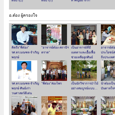
ผืนป่า(2)
ฝืนป่า(1)
สำคัญอย่างไร?
อ.ต๋อง ผู้ครองใจ
คิดถึง"พี่ต๋อง"
"อาจารย์ต๋อง-สถานีฯ
เป็นอาจารย์ที่มี
อาจารย์ต๋
รศ.ดร.มณฑล จำเริญ
ตราด"
เมตตาและเอื้อเฟื้อ
ประโยชน์ส
พฤกษ์
ช่วยเหลือลูกศิษย์
ถึงประเทศช
อย่างสม่ำเสมอ
ตั้ง
รศ.ดร.มณฑล จำเริญ
"พี่ต๋อง"ส่องไพร
เป็นนักวิชาการป่าไม้
น้าต๋องเป็
พฤกษ์ ศิษย์เก่า
อย่างสมบูรณ์แบบ…
บันดาลใจ
วนศาสตร์ดีเด่น
ประจำปี 2560