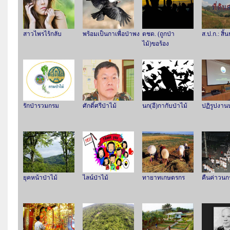
สาวไพรไร้กลับ
พร้อมเป็นกาเพื่อป่าพง
ตชด. (ถูกป่า
ส.ป.ก.: สิ้น
ไม้)ขอร้อง
รักป่ารวมกรม
ศักดิ์ศรีป่าไม้
นก(อี)กากับป่าไม้
ปฏิรูปงานป
ยุคหน้าป่าไม้
ไลน์ป่าไม้
ทายาทเกษตรกร
คืนค่าวนก