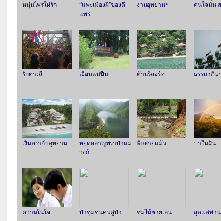
หนุ่มไพรใฝ่รัก
“แพะเมืองผี”ของดี
งานอุทยานฯ
คนใจมั่น 
แพร่
รักต่างสี
เยือนแม่ปืม
ต้านรีสอร์ท
ธรรมาภิบา
เงินตรากับอุทยาน
หยุดผลาญพร่าป่าแม่
พิษฝายแม้ว
ป่าในฝัน
วงก์
ความในใจ
ป่าชุมชนคนคู่ป่า
ชมไม้ชายเลน
สุดแต่ท่าน