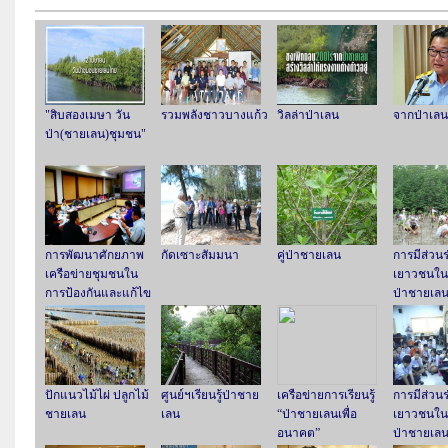
"สิบสองเมษา วัน
รวมพลังชาวบางแก้ว
วิลล่าป่าเลน
จากป่าเลนเ
ป่า(ชายเลน)ชุมชน"
การพัฒนาศักยภาพ
กัดเซาะสัมมนา
คู่ป่าชายเลน
การมีส่วน
เครือข่ายชุมชนใน
เยาวชนใน
การป้องกันและแก้ไข
ป่าชายเล
ปัญหาการกัดเซาะ
ชายฝั่ง
ปักแนวไม้ไผ่ ปลูกไม้
ศูนย์ฯเรียนรู้ป่าชาย
เครือข่ายการเรียนรู้
การมีส่วน
ชายเลน
เลน
“ป่าชายเลนเพื่อ
เยาวชนใน
อนาคต”
ป่าชายเล