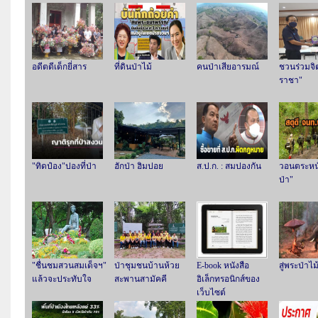
อดีตดีเด็กยี่สาร
ที่ดินป่าไม้
คนป่าเสียอารมณ์
ชวนร่วมจิต
ราชา"
"ทิดป๋อง"ปองที่ป่า
ฮักป่า ฮิมปอย
ส.ป.ก. : สมปองกัน
วอนตระหนั
ป่า"
"ชื่นชมสวนสมเด็จฯ"
ป่าชุมชนบ้านห้วย
E-book หนังสือ
สู่พระป่าไม
แล้วจะประทับใจ
สะพานสามัคคี
อิเล็กทรอนิกส์ของ
เว็บไซต์