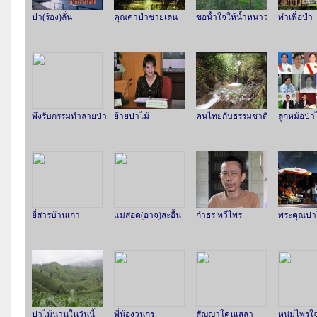
ป่า(ร้อง)ลั่น
คุณค่าป่าชายเลน
ขอน้ำใจให้น้ำหนาว
ทำเพื่อป่า
พึงรับกรรมทำลายป่า
ย้ายป่าไม้
คนไทยกับธรรมชาติ
ลูกหม้อป่า
ยี่สารบ้านเก่า
แม่สอด(อาจ)สะอื้น
กำธร ทวีไพร
พระคุณป่า
ป่าไม้น่านในวันนี้
พี่น้องวนกร
สัญญาโคนเสลา
หนุ่มไพรใจ