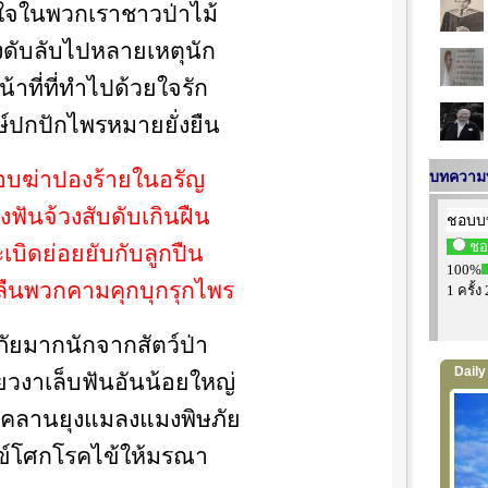
จในพวกเราชาวป่าไม้
งดับลับไปหลายเหตุนัก
้าที่ที่ทำไปด้วยใจรัก
ักษ์ปกปักไพรหมายยั่งยืน
อบฆ่าปองร้ายในอรัญ
บทความท
งฟันจ้วงสับดับเกินฝืน
เบิดย่อยยับกับลูกปืน
ลืนพวกคามคุกบุกรุกไพร
ัยมากนักจากสัตว์ป่า
Daily P
ยวงาเล็บฟันอันน้อยใหญ่
ยคลานยุงแมลงแมงพิษภัย
ข์โศกโรคไข้ให้มรณา