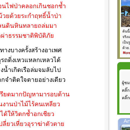
ร้อนไฟป่าคลอกเกินชอกช้ำ
้วยด้วยระกำฤทธิ์น้ำป่า
ลนดินหินทลายถล่มมา
ต้นนี
าผ่าธรรมชาติพิบัติภัย
จริง
เป็น
ด้วย.
ทางบางครั้งสร้างอาเพศ
หตุรถดิ่งเหวแหลกเหลวได้
น้ำเกิดเรือล่มจมลับไป
นตกจำติดใจตายอย่างเดียว
ผู้ชม
คลิ๊ก
เครียดมากปัญหามารอบด้าน
คลิ๊ก
ันงานป่าไม้ไร้คนเหลียว
่ได้ให้วิตกช้ำอกเชียว
ี่ยวเหี่ยวอุราฆ่าตัวตาย