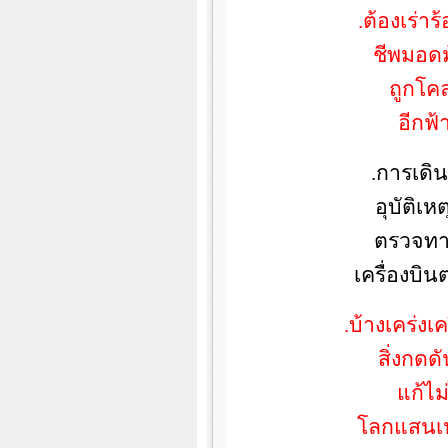
.
ต้องเร่า
ชีพมอดม
ถูกโค
อีกฟ้
.
การเดิน
อุบัติเ
ตรวจทาง
เครื่องบิ
.
บ้างเคร่ง
สิ่งกดด
แก้ไม
โลกแสนเปล