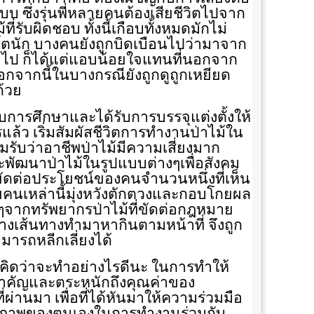
บ ซึ่งรุ่นพี่หลายคนต้องเสียชีวิตไปจาก
ี่รับผิดชอบ ทั้งนี้เกือบทั้งหมดมักไม่
ตนัก บางคนยังถูกบิดเบือนไปว่ามาจาก
้ำไป ก็ได้แต่แอบน้อยใจแทนที่นอกจาก
นอกจากนี้ในบางกรณียังถูกดูถูกเหยียด
้วย
จบการศึกษาและได้รับการบรรจุแต่งตั้งให้
แล้ว เริ่มสัมผัสชีวิตการทำงานป่าไม้ใน
ยอมรับว่าอาชีพป่าไม้มีความเสี่ยงมาก
พัฒนาป่าไม้ในรูปแบบต่างๆเพื่อสังคม
ขัดต่อประโยชน์ของคนจำนวนหนึ่งที่เห็น
ดยคนเหล่านี้มุ่งหวังตักตวงและกอบโกยผล
จากทรัพยากรป่าไม้ที่ขัดต่อกฎหมาย
างเส้นทางทำมาหากินตามหน้าที่ จึงถูก
สามารถหลีกเลี่ยงได้
ต่คิดว่าจะทำอย่างไรดีนะ ในการทำให้
ำคัญและตระหนักถึงคุณค่าของ
่ผ่านมา เพื่อที่ได้หันมาให้ความร่วมมือ
ยภาพของตนเองในการทำงานร่วมกับ