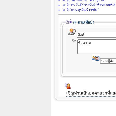
อาลัย"รศ.ประสาน ประดิษฐ์พงษ์"
อาลัย"ดร.วันชัย วิรานันท์" พี่วนศาสตร์ 3
อาลัย"แบน:สุรวัฒน์ เวชกิจ"
@
ตายเพื่อป่า
เชิญท่านเป็นบุคคลแรกที่แ