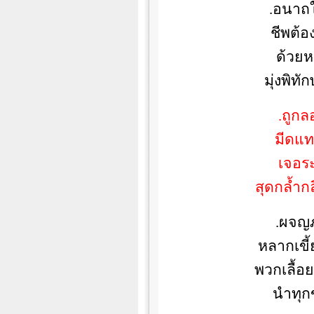
.
อนาถใ
ชีพต้อ
ด้วยหน
มุ่งพิท
.
ถูกล
มีดแท
เจอระ
สุดกล้ำก
.
ผจญภ
หลากเขี้
พวกเลื้อ
นำทุก