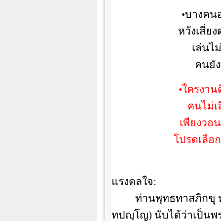
•บางคนอ
หวังเสี่
เล่นไม
คนยัง
•ใครงานด
คนไม่เล
เพียงวอน
โปรดเลือก
แรงดลใจ
:
ท่านพุทธทาสภิกขุ ห
ทปญฺโญ) นับได้ว่าเป็นพร