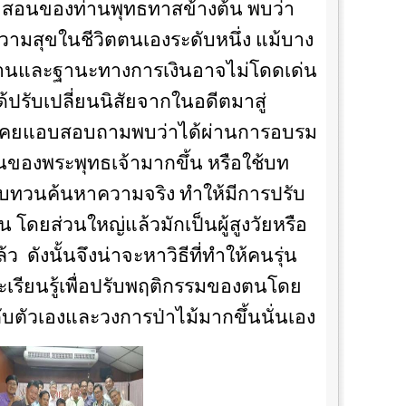
ำสอนของท่านพุทธทาสข้างต้น พบว่า
มีความสุขในชีวิตตนเองระดับหนึ่ง แม้บาง
รงานและฐานะทางการเงินอาจไม่โดดเด่น
ด้ปรับเปลี่ยนนิสัยจากในอดีตมาสู่
เคยแอบสอบถามพบว่าได้ผ่านการอบรม
นของพระพุทธเจ้ามากขึ้น หรือใช้บท
ทบทวนค้นหาความจริง ทำให้มีการปรับ
 โดยส่วนใหญ่แล้วมักเป็นผู้สูงวัยหรือ
้ว
ดังนั้นจึงน่าจะหาวิธีที่ทำให้คนรุ่น
เรียนรู้เพื่อปรับพฤติกรรมของตนโดย
ีกับตัวเองและวงการป่าไม้มากขึ้นนั่นเอง