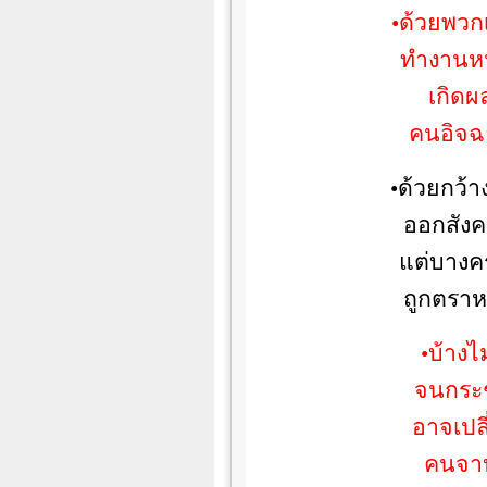
•ด้วยพวก
ทำงานหน
เกิด
คนอิจฉา
•ด้วยกว้าง
ออกสังคม
แต่บางค
ถูกตราหน
•บ้างไ
จนกระ
อาจเปลี
คนจาบจ