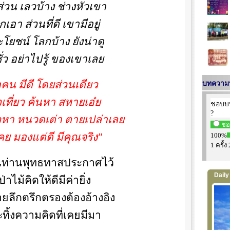
ส่วน เลวบ้าง ช่างหัวเขา
กเอา ส่วนที่ดี เขามีอยู่
โยชน์ โลกบ้าง ยังน่าดู
ชั่ว อย่าไปรู้ ของเขาเลย
คน มีดี โดยส่วนเดียว
บทความท
วเที่ยว ค้นหา สหายเอ๋ย
ยวหา หนวดเต่า ตายเปล่าเลย
เคย มองแต่ดี มีคุณจริง"
นท่านพุทธทาสประกาศไว้
Daily P
่าไม้คิดให้ดีมีค่ายิ่ง
ลึกตรึกตรองต้องอ้างอิง
ิ้งความคิดที่เคยมีมา