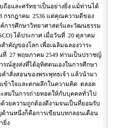
ือและศรัทธาเป็นอย่างยิ่ง แม้ท่านได้
8
กรกฎาคม
2536
แต่คุณความดีของ
นองค์การศึกษาวิทยาศาสตร์และวัฒนธรรม
SCO
) ได้ประกาศ เมื่อวันที่
20
ตุลาคม
คลสำคัญของโลก เพื่อเฉลิมฉลองวาระ
ที่
27
พฤษภาคม
2549
ท่านเป็นปราชญ์
การณ์สูงส่งที่ได้อุทิศตนเองในการศึกษา
รมคำสั่งสอนของพระพุทธเจ้า แล้วนำมา
ามเข้าใจและตกผลึกในความคิด
ตลอด
าะสมในการถ่ายทอดให้กับบุคคลทั่วไป
ิตด้วยความถูกต้องดีงามจนเป็นที่ยอมรับ
ด้านหนึ่งก็คือการเขียนบทกลอนเตือน
ายิ่ง