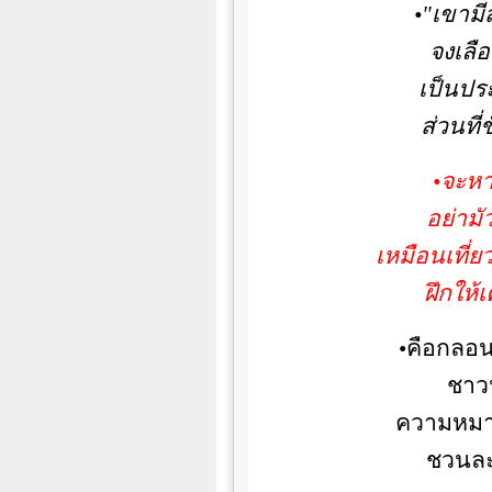
•"เขามี
จงเลือ
เป็นประ
ส่วนที่
•จะหา
อย่ามั
เหมือนเที่
ฝึกให้
•คือกลอ
ชาวป
ความหมาย
ชวนละท