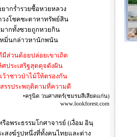
ยากร่ำรวยซื้อหวยหลวง
ยงดวงโชคชะตาหาทรัพย์สิน
่มากทั้งซวยถูกหวยกิน
หมิ่นกล่าวหานักพนัน
ีมีส่วนด้อยปล่อยเขาเถิด
ิศประเสริฐสุดดุจดังฝัน
เว้าชาวป่าไม้ให้ตรองกัน
สรรประพฤติตามที่ความดี
•ครูนิด วนศาสตร์(ชมรมสีเสียดแก่น)
www.lookforest.com
รือพระธรรมโกศาจารย์ (เงื่อม อินฺ
ะสงฆ์รูปหนึ่งที่ทั้งคนไทยและต่าง