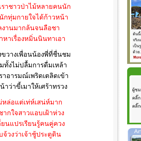
เราชาวป่าไม้หลายคนนัก
ักทุ่มกายใจได้ก้าวหน้า
ผลงานมากล้นจนลือชา
ต้นนี
หาเรื่องหมิ่นนินทาเอา
จริง
เป็น
ด้วย.
ขวางเพื่อนน้องพี่ที่ชื่นชม
ทั้งไม่ปลื้มการดื่มเหล้า
ราอารมณ์เพริดเตลิดเข้า
้าว่าขี้เมาให้เศร้าทรวง
ผู้ชม
คลิ๊ก
ม่หล่อแต่เท่ห์เสน่ห์มาก
คลิ๊ก
ชากใจสาวแอบเฝ้าห่วง
่ยนแปรเรียนรู้คนคู่ควง
้วงว่าเจ้าชู้ประตูดิน