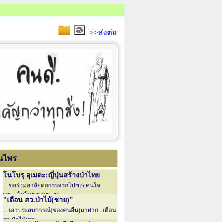
>>ส่งต่อ
นไพร
โนโบรุ อุเมดะ:ญี่ปุ่นสร้างป่าไทย
....ขอร่วมอาลัยต่อการจากไปของคนใจ
พระ...โนโบรุ อุเมดะ:ญ....
"เตือน สว.ป่าไม้(ชาย)"
....เอาประสบการณ์(ของคนอื่น)มาฝาก...เตือน
สว.ป่าไม้(ชา....