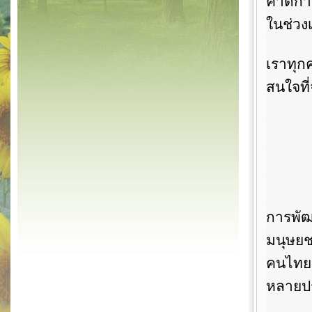
คาดการ
ในช่วง
เราทุ
สนใจที่
การพั
มนุษยชา
คนไทยจ
หลายปร