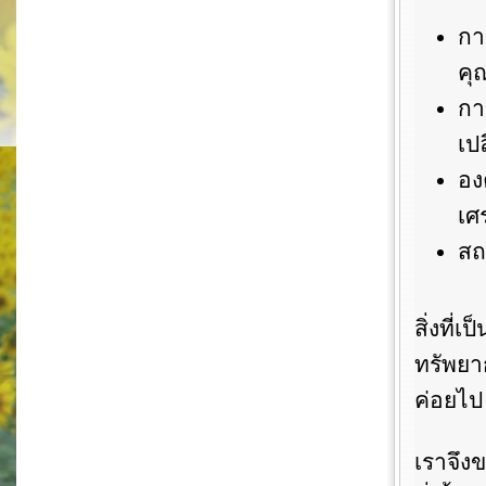
กา
คุ
กา
เป
อง
เศ
สถ
สิ่งที
ทรัพยา
ค่อยไป 
เราจึง