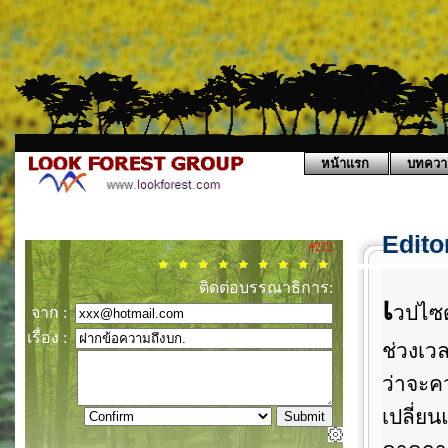
หน้าแรก
บทควา
Edito
#212
ติดต่อบรรณาธิการ:
เ
วปไซ
จาก :
เรื่อง :
ช่วงเวล
ว่าจะ
เปลี่ย