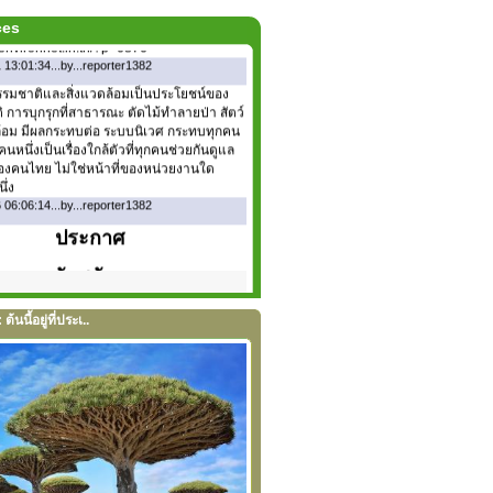
ระโยชน์อีกด้วย ดูแบบตัวอย่างที่
.environnet.in.th/?p=6876
ces
13:01:34...by...reporter1382
รมชาติและสิ่งแวดล้อมเป็นประโยชน์ของ
 การบุกรุกที่สาธารณะ ตัดไม้ทำลายป่า สัตว์
ดล้อม มีผลกระทบต่อ ระบบนิเวศ กระทบทุกคน
นหนึ่งเป็นเรื่องใกล้ตัวที่ทุกคนช่วยกันดูแล
งคนไทย ไม่ใช่หน้าที่ของหน่วยงานใด
ึ่ง
06:06:14...by...reporter1382
ประกาศ
รับสมัคร
นักเขียนข่าวด้านป่าไม้
้นนี้อยู่ที่ประเ..
สนใจติดต่อที่
info@lookforest.com
หรือ
แจ้งที่บรรณาธิการ
บนเวปไซด์แห่งนี้
ตั้งแต่บัดนี้เป็นต้นไป