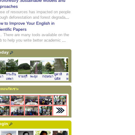
roforestry Sustainable Models and
proaches
use of resources has impacted on people
rough deforestation and forest degrada
...
w to Improve Your English in
ientific Papers
... There are many tools available on the
b to help you write better academic
...
oday
กระถิน
ยูคาลิ
ตะเคียน
นา
จามจุรี
พะยุง
กฤษณา
ยางพารา
เทพา
ปตัส
ทอง
ลอนกัดเซาะ
Login