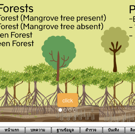
2021-01-23 
2021-01-2
10:31:04..
2016-01-01 
http://www.
ทำให้เกิดก
ทำให้โลกร้
2016-01-01 
สวนแนวตั้ง
ชาวบราซิล 
click
จำกัด ด้วย
ใครต้องการ
ใส่ดิน และ
พืชสวนครัวต
ต่างๆที่สา
สมุนไพรไว้
หน้าแรก
บทความ
ฐานข้อมูล
สำรวจ
บันเทิง
ลิง
ที่ดูมีชีวิต