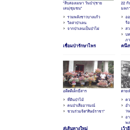
"สิบสองเมษา วันป่า(ชาย
22 ก
เลน)ชุมชน"
มลภา
รวมพลังชาวบางแก้ว
ออ
ร้
วิลล่าป่าเลน
จากป่าเลนเป็นป่าไผ่
สว
บท
ภา
เชื่อมป่ารักษาไพร
คนึง
อดีตดีเด็กยี่สาร
ตายเพ
ที่ดินป่าไม้
คว
คนป่าเสียอารมณ์
อำล
วน
ชวนร่วมจิต"ศิษย์ราชา"
อา
พง
สู่เส้นทางใหม่
เว้า