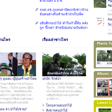
Ag
ตามใบสั่ง ป.ป.ช.
Ap
ิดความผาสุกแก่
จนท.อช.ภูแลนคาปัดแกล้งชาวบ้าน
...
ความอยู่ดีมีสุขของ
ยันคนต่างถิ่นห้ามเข้าป่าเก็บเห็ด
th
ต่ก็มีจุดอ่อนอยู่
Ho
อธิบดีกรมป่าไม้ ทำใจเก้าอี้สั่น หลัง
Sc
ถูก 'บิ๊กเต่า' ตำหนิปมสนามบินพังงา
ี่ปริมาณมากกว่า
...
we
ทันต่อการ
านไพร
เรื่องเล่าชาวไพร
ัฒนาอย่างยั่งยืน
Plants T
มรับการพัฒนา
ค่านิยมเสื่อมถอย
สัก
ยาง
อการเสื่อมถอยของ
อม อย่างค่อยเป็น
Album:
ก
ุ อุเมดะ:ญี่ปุ่นสร้างป่าไทย
ปกปัก รักษ์ป่า
ใหม่ สังคมใหม่ที่
ร่วมอาลัยต่อการจากไปของ
เห็นใจและให้กำลังใจชาววนกร
คิดดี ๆ จะแบ่งปัน
จพระ...โนโบรุ อุเมดะ:ญี่ปุ่น
ในการ ..."ปกปัก รักษ์ป่า"... เพื่อ
ดีสร้างเวทีแห่งนี้
้างป่าไทย... โดยเสียสละเงิน
ประโยชน์ของส่วนรวม แม้ต้อง
วนตัวกว่า 100,000,000 บาท
เผชิญกับปัญหาและอุปสรรค
การปลูกป่าให้ประเทศไทยมา
นานัปการ...
Latest 
ยตลอดตั้งแต่ปี พ.ศ.2535
ราเซตโลโกกลุ่มไว้
โลกอลวนคนป่าไม้
orest.com
หรือส่ง
ตือน สว.ป่าไม้(ชาย)"
สังขารคนป่าไม้
จะขอนำข้อคิดเห็น