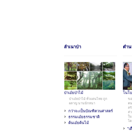
การพัฒนาใด ๆ ก็ตามควรส่งผลให้เก
มนุษยชาติอย่างยั่งยืน แต่ที่ผ่านมาแม้ว่า
คนไทยจะเปลี่ยนแปลงในทิศทางที่ดีขึ้น แ
หลายประการ อาทิเช่น
การพัฒนาศักยภาพของคนยังเน้นท
คุณภาพ
การจัดการศึกษาแก่เยาวชนยังไม่
ลำเนาป่า
ตำน
เปลี่ยนแปลง และไม่ตอบสนองการพ
องค์ความรู้ของคนไทยยังไม่พร้อ
เศรษฐกิจสร้างสรรค์
สถาบันครอบครัวอ่อนแอวัฒนธรรม
สิ่งที่เป็นจุดอ่อนเหล่านี้ จะส่งผลต่
ทรัพยากรธรรมชาติ ป่าไม้ และสิ่งแวดล้
ค่อยไป แทบไม่รู้ตัว
ป่าเอ๋ยป่าไม้
โนโบร
เราจึงขอเชิญชวนทุกท่าน ร่วมสร้างเส้นทาง
ป่าเอ๋ยป่าไม้ ทั่วแดนไทย ถูก
ขอ
เกื้อกูลและยอมรับซึ่งกันและกัน ใครมีความ
ผลาญ นานนักหนา
คนใ
ให้กัน เพื่อการเปลี่ยนแปลงที่ดีขึ้น เรายิน
สร
กว่าจะเป็นบัณฑิตวนศาสตร์
เพื่อรองรับพลังสร้างสรรค์ของท่าน
ส่
ธรรมเอ๋ยธรรมชาติ
ใน
โด
หากท่านมีข้อแนะนำดี ๆ หรือประสงค์ให้เ
ต้นเอ๋ยต้นไม้
ในหน้าแรก โปรดส่งเมล์มาที่
info@lookf
"เ
ข่าวสารตรงถึงบก.บนหน้าเวปนี้ได้ เรา