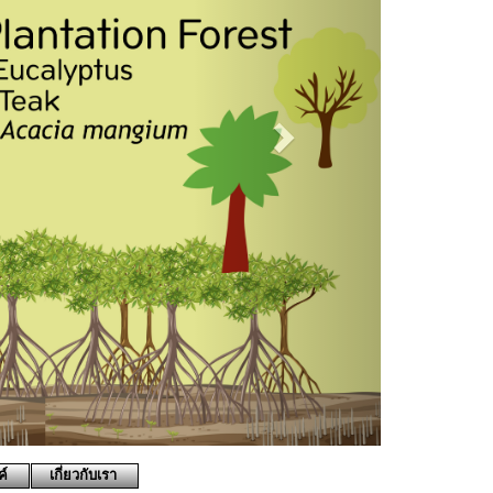
10:35:09...by...
3
.by...https://www.facebook.com/616201705232199/videos/324358822227964/
14:09:58...by...reporter4826
environnet.in.th/environ/ มาตรวจดูว่าคุณ
๊าซคาร์บอนไดออกไซด์ ที่เป็นตัวการหลัก
อนเท่าไร
14:09:05...by...reporter4826
 ไอเดียรีไซเคิล ทำเองได้ โดยนักออกแบบ
ออกแบบสวนสำหรับปลูกพืชผักสวนครัวในที่
การนำขวดพลาสติกใช้แล้วและเป็นขยะที่ไม่มี
 มาเจาะช่องด้านข้างของขวดด้านหนึ่งเพื่อ
แขวนขวดไว้บนผนังข้างครัว ขวดแต่ละใบก็มี
่างๆ ที่ไว้ใช้ในการปรุงอาหาร รวมทั้งผัก
มารถนำมาทำอาหารได้ นอกจากจะได้ผัก
ปรุงอาหารแล้ว ก็ยังได้ความสวยงามของผนัง
ค์
เกี่ยวกับเรา
ชีวา เพิ่มสีเขียวให้กับห้องครัว แล้วยังได้กำจัด