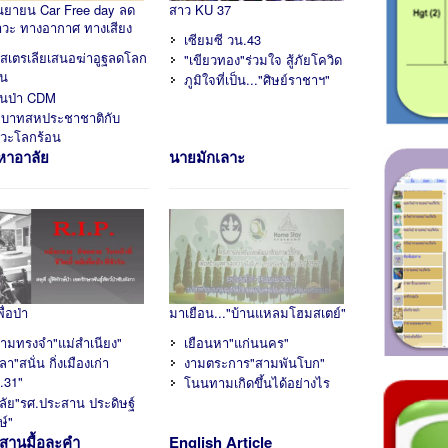
ันยายน Car Free day ลด
สาว KU 37
วะ ทางอากาศ ทางเสียง
เซียมซี วน.43
สเตรเลียเสนอฆ่าอูฐลดโลก
"เขียวทอง"ร่วมใจ สู้ภัยโควิด
อน
ภูมิใจที่เป็น..."ศิษย์ราชาฯ"
นป่า CDM
บาทสหประชาชาติกับ
วะโลกร้อน
หาอาลัย
นายมักเลาะ
ื่อป่า
มาเยือน..."บ้านแหลมโฮมสเตย์"
ามทรงจำ"แม่สำเนียง"
เยือนหา"แก่นนคร"
า"สนั่น กิ่งเมืองเก่า
งามตระการ"สามพันโบก"
.31"
โนนทามเกิดขึ้นได้อย่างไร
ลัย"รศ.ประสาน ประดิษฐ์
ษ์"
อีสานมื้อละคำ
English Article