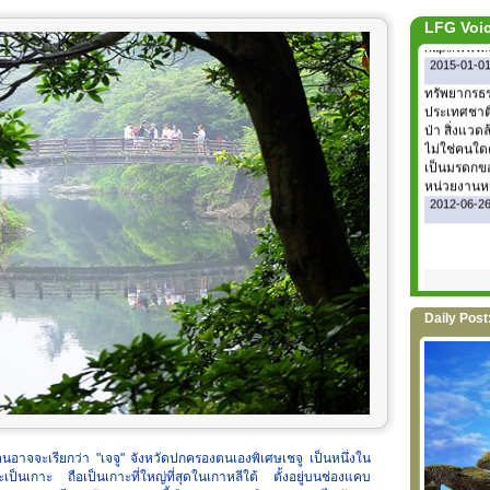
ขยะให้เกิดป
http://www
LFG Voi
2015-01-01 
ทรัพยากรธร
ประเทศชาติ
ป่า สิ่งแว
ไม่ใช่คนใดค
เป็นมรดกขอ
หน่วยงานหน
2012-06-26 
Daily Post: ต
คนอาจจะเรียกว่า "เจจู" จังหวัดปกครองตนเองพิเศษเชจู เป็นหนึ่งใน
เป็นเกาะ ถือเป็นเกาะที่ใหญ่ที่สุดในเกาหลีใต้ ตั้งอยู่บนช่องแคบ