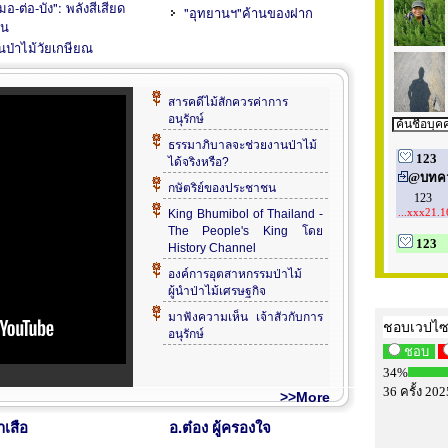
อ-ต่อ-บัง": พลังสีเสียด
"อุทยานฯ"ค้านของฝาก
่น
ม
นป่าไม้วัยเกษียณ
ินไปในเส้นทาง
ให้สังคมไทยสู่การ
แท้จริง
สารคดีไม้สักควรค่าการ
อนุรักษ์
ธรรมาภิบาลจะช่วยงานป่าไม้
ได้จริงหรือ?
กษัตริย์ของประชาชน
King Bhumibol of Thailand -
The People's King โดย
History Channel
องค์การอุตสาหกรรมป่าไม้
ผู้นำป่าไม้เศรษฐกิจ
มาฟังความเห็น เจ้าสัวกับการ
อนุรักษ์
>>More
ำเสือ
อ.ต๋อง ผู้ครองใจ