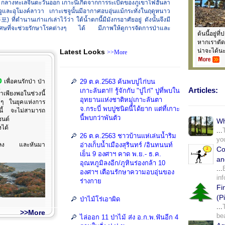
ต้ กลางทะเลจีนตะวันออก เกาะนี้เกิดจากการระเบิดของภูเขาไฟฮันลา
และอุโมงค์ลาวา เกาะเชจูนั้นมีอากาศอบอุ่นแม้กระทั่งในฤดูหนาว
ที่ตำนานเก่าแก่เล่าไว้ว่า ใต้น้ำตกนี้มีมังกรอาศัยอยู่ ดังนั้นจึงมี
2010-11-06 
้ำวิเศษที่จะช่วยรักษาโรคต่างๆ ได้ มีภาพให้ดูการจัดการป่าและ
ต้นนี้อยู่ท
Hi! Let's 
หากเราตัดแ
น่าจะได้นะ
Latest Looks
>>More
p
เพื่อคนรักป่า ป่า
29 ต.ค.2563 ค้นพบปูไก่บน
Articles:
เกาะลันตา!! รู้จักกับ "ปูไก่" ปูที่พบใน
้ำเพียงพอในช่วงนี้
อุทยานแห่งชาติหมู่เกาะลันตา
 ๆ ในยุคแห่งการ
จ.กระบี่ พบปูชนิดนี้ได้ยาก แต่ที่เกาะ
นี้ จะไม่สามารถ
นี้พบกว่าพันตัว
ซนต์
Wh
งได้
...
26 ต.ค.2563 ชาวบ้านแห่เล่นน้ำริม
yo
นแปลง และหันมา
อ่างเก็บน้ำเมืองสุรินทร์ /อินทนนท์
Co
เย็น 9 องศาฯ คาด พ.ย.- ธ.ค.
an
อุณหภูมิลงอีก/ภูหินร่องกล้า 10
...
องศาฯ เตือนรักษาความอบอุ่นของ
in
ร่างกาย
Fi
(P
ป่าไม้โร่เอาผิด
...
T
>>More
be
ไล่ออก 11 ป่าไม้ ส่ง อ.ก.พ.ฟันอีก 4