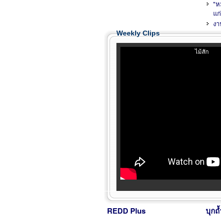
"หม
ของท่านไปใช้ในการปรับปรุงต่อไป
แก
มิตรภาพสร้างสรรค์สังค
งา
เราขอเชิญชวนท่านเป็นสมาชิก ร่วมเด
Weekly Clips
สร้างสรรค์ สร้างเวทีแห่งนี้ เพื่อผลักดัน
ทำงานอย่างมีธรรมาภิบาลอย่าง
โปรดติดตาม...
REDD Plus
บุกถ้