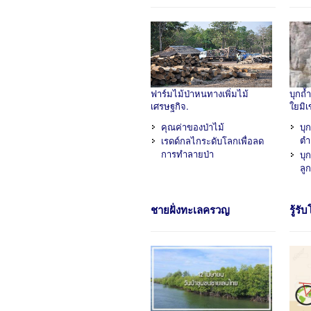
ฟาร์มไม้ป่าหนทางเพิ่มไม้
บุกถ้
เศรษฐกิจ.
ใยมิเข
คุณค่าของป่าไม้
บุ
ตำ
เรดด์กลไกระดับโลกเพื่อลด
การทำลายป่า
บุ
ลูก
ชายฝั่งทะเลครวญ
รู้รั