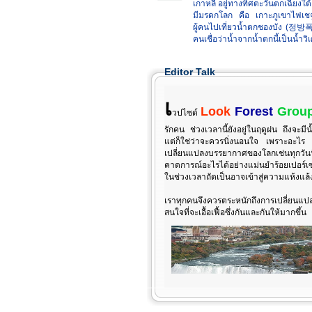
เกาหลี อยู่ทางทิศตะวันตกเฉียงใ
มีมรดกโลก คือ เกาะภูเขาไฟเชจู
ผู้คนไปเที่ยวน้ำตกชองบัง (정방폭포) 
คนเชื่อว่าน้ำจากน้ำตกนี้เป็นน
ธรรมชาติบนเกาะเล็กๆนี้
Editor Talk
เ
Look
Forest
Grou
วปไซด์
รักคน ช่วงเวลานี้ยังอยู่ในฤดูฝน ถึงจะมีน
แต่ก็ใช่ว่าจะควรนิ่งนอนใจ เพราะอะไร
เปลี่ยนแปลงบรรยากาศของโลกเช่นทุกวัน
คาดการณ์อะไรได้อย่างแม่นยำร้อยเปอร์เ
ในช่วงเวลาถัดเป็นอาจเข้าสู่ความแห้งแล้
เราทุกคนจึงควรตระหนักถึงการเปลี่ย
สนใจที่จะเอื้อเฟื้อซึ่งกันและกันให้มากขึ้น