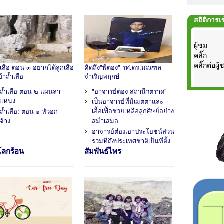
สถิติการเข
ผู้ชม
คลิ๊ก
คลิ๊กต่อผู้
ำเสือ ตอน ๓ อยากได้ลูกเสือ
คิดถึง"พี่ต๋อง" รศ.ดร.มณฑล
้าถ้ำเสือ
จำเริญพฤกษ์
กถ้ำเสือ ตอน ๒ แผนล่า
"อาจารย์ต๋อง-สถานีฯตราด"
แหน่ง
เป็นอาจารย์ที่มีเมตตาและ
เอื้อเฟื้อช่วยเหลือลูกศิษย์อย่าง
กถ้ำเสือ: ตอน ๑ หัวอก
จ้าง
สม่ำเสมอ
อาจารย์ต๋องเอาประโยชน์ส่วน
รวมที่ถึงประเทศชาติเป็นที่ตั้ง
บโลกร้อน
สัมพันธ์ไพร