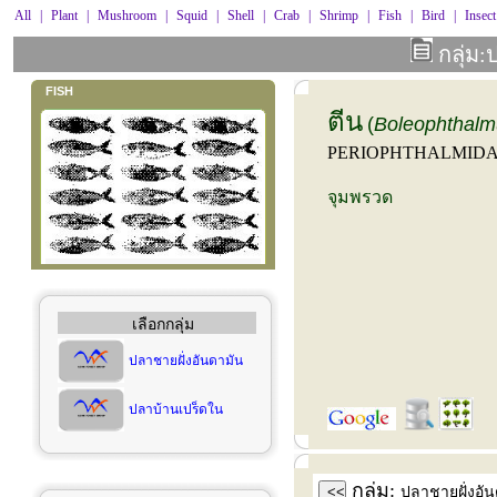
All
|
Plant
|
Mushroom
|
Squid
|
Shell
|
Crab
|
Shrimp
|
Fish
|
Bird
|
Insect
กลุ่ม:
FISH
ตีน
(
Boleophthalm
PERIOPHTHALMID
จุมพรวด
เลือกกลุ่ม
ปลาชายฝั่งอันดามัน
ปลาบ้านเปร็ดใน
กลุ่ม:
<<
ปลาชายฝั่งอั