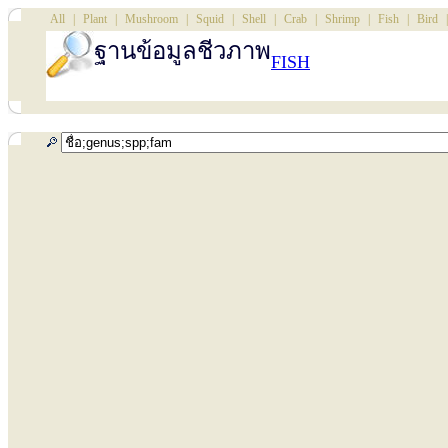
All
|
Plant
|
Mushroom
|
Squid
|
Shell
|
Crab
|
Shrimp
|
Fish
|
Bird
|
ฐานข้อมูลชีวภาพ
FISH