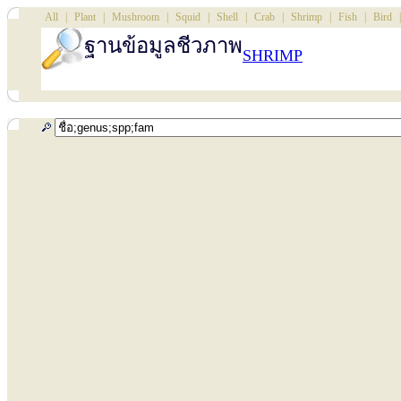
All
|
Plant
|
Mushroom
|
Squid
|
Shell
|
Crab
|
Shrimp
|
Fish
|
Bird
|
ฐานข้อมูลชีวภาพ
SHRIMP