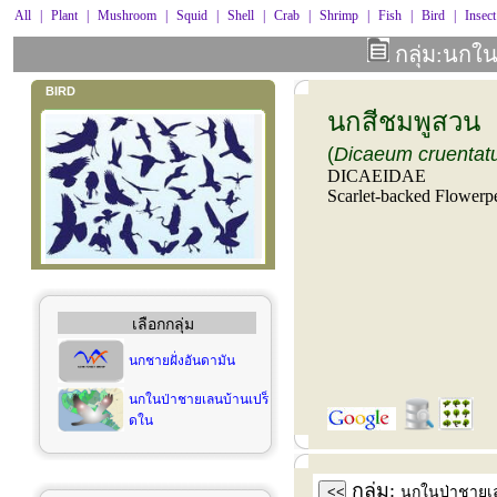
All
|
Plant
|
Mushroom
|
Squid
|
Shell
|
Crab
|
Shrimp
|
Fish
|
Bird
|
Insect
กลุ่ม:นกใ
BIRD
นกสีชมพูสวน
(
Dicaeum cruenta
DICAEIDAE
Scarlet-backed Flowerp
เลือกกลุ่ม
นกชายฝั่งอันดามัน
นกในป่าชายเลนบ้านเปร็
ดใน
กลุ่ม:
<<
นกในป่าชายเ