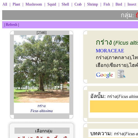
All
|
Plant
|
Mushroom
|
Squid
|
Shell
|
Crab
|
Shrimp
|
Fish
|
Bird
|
Insect
กลุ่ม:
ย
|
Refresh
|
[2346]
กร่าง
(
Ficus alt
MORACEAE
กร่าง(ภาคกลาง),ไท
เฮือก(เชียงราย),ไฮ
อัลบั้ม:
กร่าง(
Ficus altis
กร่าง
Ficus altissima
เลือกกลุ่ม
บทความ:
กร่าง(
Ficus a