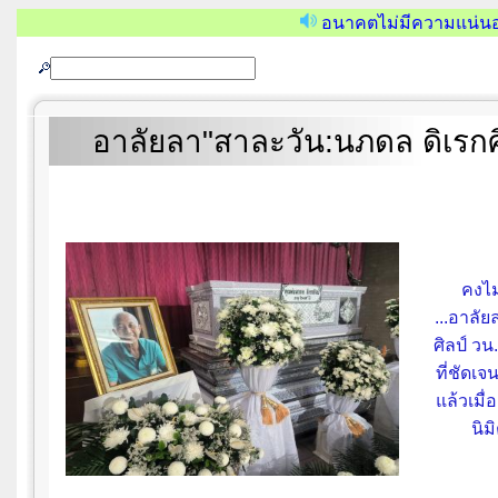
อนาคตไม่มีความแน่นอ
อาลัยลา"สาละวัน:นภดล ดิเรกศ
คงไม
...อาลั
ศิลป์ วน
ที่ชัดเ
แล้วเมื่
นิม