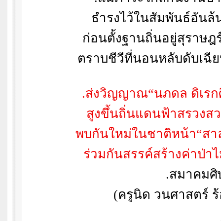
ธำรงไว้ในสัมพันธ์อันล้น
ก่อนตั้งฐานถิ่นอยู่สุราษฎร
ตราบชีวีที่นอนหลับดับเฉี
.
ส่งวิญญาณ
“
นภดล ดิเรกศ
สูงขึ้นถิ่นแดนฟ้าสรวงสว
พบกันใหม่ในชาติหน้า
“
สา
ร่วมกันสรรค์สร้างค่าป่าไ
.
สมาคมศิษ
(
ครูนิด วนศาสตร์ 