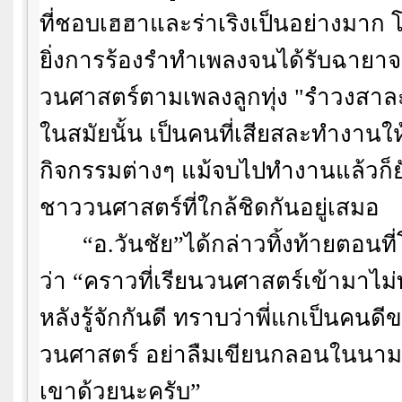
ที่ชอบเฮฮาและร่าเริงเป็นอย่างมาก
ยิ่งการร้องรำทำเพลงจนได้รับฉายาจา
วนศาสตร์ตามเพลงลูกทุ่ง "รำวงสาละวั
ในสมัยนั้น เป็นคนที่เสียสละทำงานใ
กิจกรรมต่างๆ แม้จบไปทำงานแล้วก็ยั
ชาววนศาสตร์ที่ใกล้ชิดกันอยู่เสมอ
“
อ.วันชัย
”
ได้กล่าวทิ้งท้ายตอนที
ว่า
“
คราวที่เรียนวนศาสตร์เข้ามาไม่ท
หลังรู้จักกันดี ทราบว่าพี่แกเป็นคน
วนศาสตร์ อย่าลืมเขียนกลอนในนาม
เขาด้วยนะครับ
”