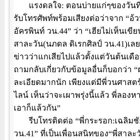
แรงดลใจ: ตอนบ่ายแก่ๆของวันที
รับโทรศัพท์พร้อมเสียงต่อว่าจาก
“
อ้
อัครพินท์ วน.
44”
ว่า
“
เฮียไม่เห็นเขี
สาละวัน(นภดล ดิเรกศิลป์ วน.
41)
เลย
ข่าวว่าแกเสียไปแล้วตั้งแต่วันต้นเดื
ถามกลับเกี่ยวกับข้อมูลอื่นก็บอกว่า
“
ละเอียดมากนัก เพียงแต่มีพี่วนศาสตร
ไลน์ เห็นว่าจะเผาพรุ่งนี้แล้ว พี่ลองหา
เอาก็แล้วกัน
”
รีบโทรติดต่อ
“
พี่กระรอก:เฉลิมช
วน.
41”
ที่เป็นเพื่อนสนิทของ
“
พี่สาละว