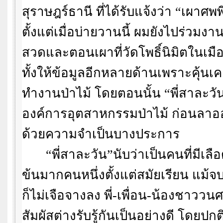
สุราษฎร์ธานี ที่ได้รับแจ้งว่า
“
เผาศพพ
ตั้งแต่เมื่อบ่ายวานนี้ ผมยังไปร่วมงาน
สวดและตอนเผาที่วัดโพธิ์นิมิตในเมื
ทั้งให้ข้อมูลอีกหลายด้านเพราะคุ้นเคย
ทำงานป่าไม้ โดยตอนนั้น
“
พี่สาละวั
องค์การอุตสาหกรรมป่าไม้ ก่อนลาอ
ด้วยความจำเป็นบางประการ
“
พี่สาละวัน
”
นับว่าเป็นคนที่มีเล
ข้นมากคนหนึ่งตั้งแต่สมัยเรียน แม
ก็ไม่เจือจางลง พี่-เพื่อน-น้องชาววนศ
สัมผัสต่างรับรู้กันเป็นอย่างดี โดยปกต