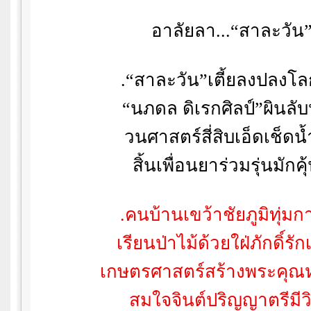
อาลัยลา...
“
สาละวัน
.“
สาละวัน
”
เตี้ยลงปลงโล
“
นภดล ดิเรกศิลป์
”
ผินลับ
วนศาสตร์สี่สิบเอ็ดเช็ดน
สิ้นเพื่อนยาร่วมรุ่นมักคุ้
.
คนบ้านเขว้าชัยภูมิทุ่ม
เรียนป่าไม้ด้วยใฝ่ภักดิ์รักเ
เกษตรศาสตร์สร้างพระคุณห
สมใจจินต์ปริญญาตรีมีว