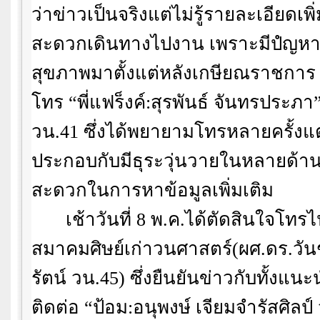
ว่าข่าวเป็นจริงแต่ไม่รู้รายละเอียดเพิ่
สะดวกเดินทางไปงาน เพราะมีปํญหา
สุขภาพมาตั้งแต่หลังเกษียณราชการ กั
โทร
“
พี่แฟร็งค์:สุรพันธ์ จันทรประภา
วน.
41
ซึ่งได้พยายามโทรหลายครั้งแต่
ประกอบกับมีธุระวุ่นวายในหลายด้าน
สะดวกในการหาข้อมูลเพิ่มเติม
เช้าวันที่
8
พ.ค.ได้ตัดสินใจโท
สมาคมศิษย์เก่าวนศาสตร์(ผศ.ดร.วั
รัตน์ วน.
45)
ซึ่งยืนยันข่าวกับทั้งแนะ
ติดต่อ
“
ป้อม:อนุพงษ์ เจียมจำรัสศิลป์