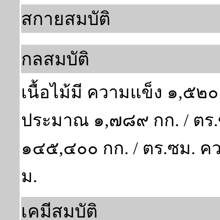
สกายสมบัติ
กลสมบัติ
เนื้อไม้มี ความแข็ง ๑,๕
ประมาณ ๑,๗๘๙ กก. / ตร.
๑๔๕,๔๐๐ กก. / ตร.ซม. ค
ม.
เคมีสมบัติ