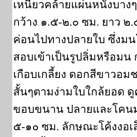
เหนียวคล้ายแผ่นหนังบาง
กว้าง ๑.๕-๒.๐ ซม. ยาว ๒.๕
ค่อนไปทางปลายใบ ซึ่งมนโ
สอบเข้าเป็นรูปลิ่มหรือมน 
เกือบเกลี้ยง ดอกสีขาวอม
สั้นๆตามง่ามใบใกล้ยอด ดูค
ขอบขนาน ปลายและโคนมน
๕-๑๐ ซม. ลักษณะโค้งงอเล็