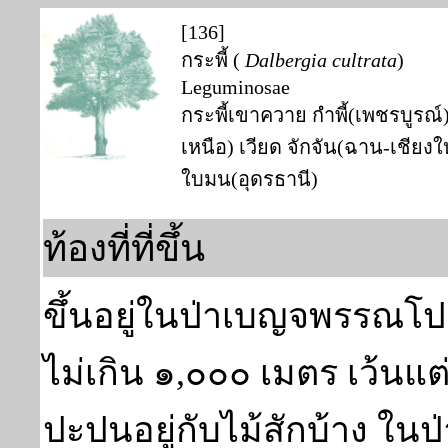
[136]
กระพี้ (
Dalbergia cultrata
)
Leguminosae
กระพี้เขาควาย กำพี้(เพชรบูรณ
เหนือ) เวียด จักจัน(ฉาน-เชียงให
ใบมน(อุดรธานี)
ท้องที่ที่ขึ้น
ขึ้นอยู่ในป่าเบญจพรรณโปร่
ไม่เกิน ๑,๐๐๐ เมตร เว้นแ
ปะปนอยู่กับไม้สักบ้าง ในป