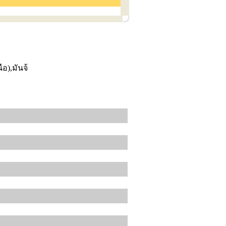
อ),มันจ้