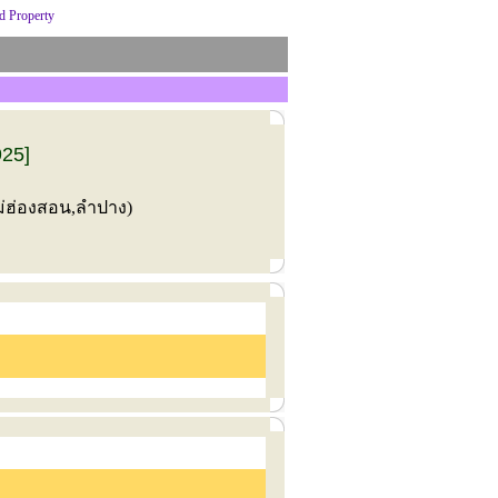
 Property
925]
แม่ฮ่องสอน,ลำปาง)