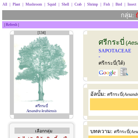
All
|
Plant
|
Mushroom
|
Squid
|
Shell
|
Crab
|
Shrimp
|
Fish
|
Bird
|
Insect
กลุ่ม:
ย
|
Refresh
|
[134]
ศรีกระบี่
(
Aes
SAPOTACEAE
-
ศรีกระบี่(ใต้)
อัลบั้ม:
ศรีกระบี่(
Aesandr
ศรีกระบี่
Aesandra krabiensis
บทความ:
เลือกกลุ่ม
ศรีกระบี่(
Aes