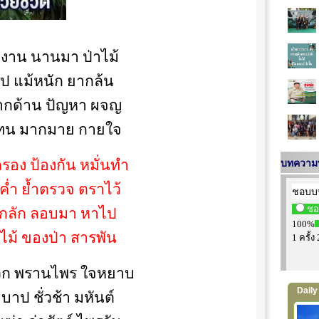
ำงาน นานมา ป่าไม้
้ไป แม้หนัก ยากล้น
กด้าน ปัญหา ผจญ
ทน มากมาย กายใจ
มครอง ป้องกัน หมั่นทำ
บทความท
าค่ำ ย้ำตรวจ ตราไว้
กลัก ลอบมา หาไป
ดไม้ ของป่า สารพัน
พวก พรานไพร ใจหยาบ
Daily P
บาป ชั่วช้า มหันต์