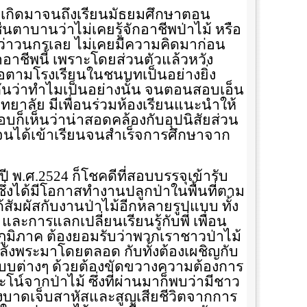
ี่เกิดมาจนถึงเรียนมัธยมศึกษาตอน
นตาบานว่าไม่เคยรู้จักอาชีพป่าไม้ หรือ
าว่าวนกรเลย ไม่เคยมีความคิดมาก่อน
ำอาชีพนี้ เพราะโดยส่วนตัวแล้วหวัง
อตามโรงเรียนในชนบทเป็นอย่างยิ่ง
นกันว่าทำไมเป็นอย่างนั้น จนตอนสอบเอ็น
ทยาลัย มีเพื่อนร่วมห้องเรียนแนะนำให้
ก็เห็นว่าน่าสอดคล้องกับอุปนิสัยส่วน
้จนได้เข้าเรียนจนสำเร็จการศึกษาจาก
 พ.ศ.2524 ก็โชคดีที่สอบบรรจุเข้ารับ
ึ่งได้มีโอกาสทำงานปลูกป่าในพื้นที่ตาม
าได้สัมผัสกับงานป่าไม้อีกหลายรูปแบบ ทั้ง
ละการแลกเปลี่ยนเรียนรู้กับพี่ เพื่อน
ูมิภาค ต้องยอมรับว่าพวกเราชาวป่าไม้
งพระมาโดยตลอด กับทั้งต้องเผชิญกับ
ต่างๆ ด้วยต้องขัดขวางความต้องการ
น์จากป่าไม้ ซึ่งที่ผ่านมาก็พบว่ามีชาว
องบาดเจ็บสาหัสและสูญเสียชีวิตจากการ