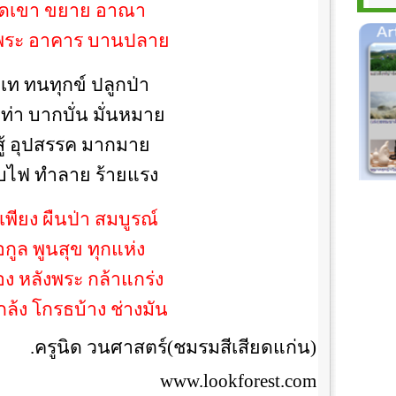
ดเขา ขยาย อาณา
งพระ อาคาร บานปลาย
่มเท ทนทุกข์ ปลูกป่า
่า บากบั่น มั่นหมาย
สู้ อุปสรรค มากมาย
บไฟ ทำลาย ร้ายแรง
งเพียง ผืนป่า สมบูรณ์
้อกูล พูนสุข ทุกแห่ง
ง หลังพระ กล้าแกร่ง
ล้ง โกรธบ้าง ช่างมัน
.ครูนิด วนศาสตร์(ชมรมสีเสียดแก่น)
www.lookforest.com