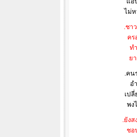
แอบ
ไม่ห
.ชาว
ครอ
ทำ
ยา
.คน
อำ
เปลี
พงไ
.ยัง
ชอบ