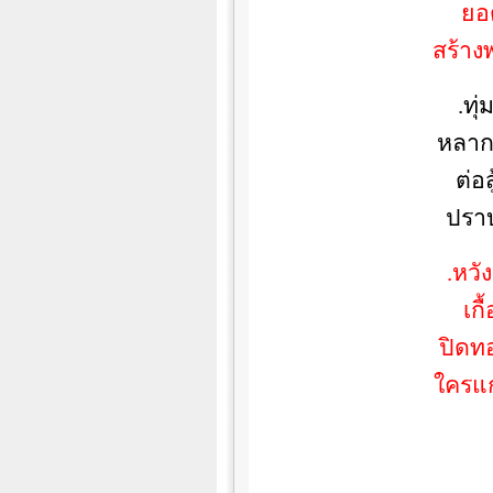
ยอ
สร้า
.ทุ
หลากท
ต่อ
ปรา
.หวั
เกื
ปิดทอ
ใครแก