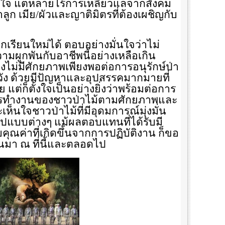
เห็นใจ แต่หลายไร้การเหลียวแลจากสังคม
าลูก เมีย/ผัวและญาติมิตรที่ต้องเผชิญกับ
ือกเรียนใหม่ได้ ตอบอย่างมั่นใจว่าไม่
ีความผูกพันกับอาชีพนี้อย่างเหลือเกิน
คงไม่มีศักยภาพเพียงพอต่อการอนุรักษ์ป่า
่งหวัง ด้วยมีปัญหาและอุปสรรคมากมายที่
 แต่ก็ตั้งใจเป็นอย่างยิ่งว่าพร้อมต่อการ
ารทำงานของชาวป่าไม้ตามศักยภาพและ
ะเห็นใจชาวป่าไม้ที่มีอุดมการณ์มุ่งมั่น
ปแบบต่างๆ แม้ผลตอบแทนที่ได้รับมี
ับคุณค่าที่เกิดขึ้นจากการปฏิบัติงาน ก็ขอ
นมา ณ ที่นี้และตลอดไป