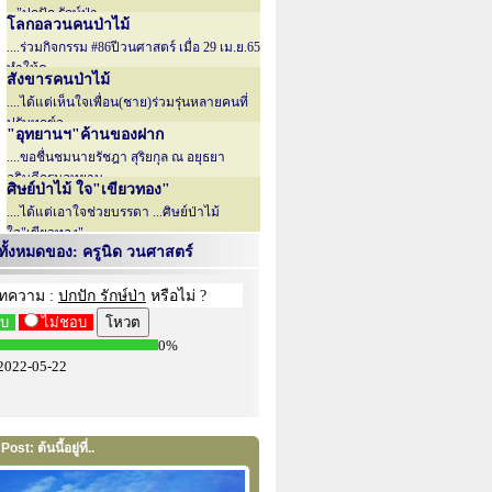
..."ปกปัก รักษ์ป่า....
โลกอลวนคนป่าไม้
....ร่วมกิจกรรม #86ปีวนศาสตร์ เมื่อ 29 เม.ย.65
ทำให้ค....
สังขารคนป่าไม้
....ได้แต่เห็นใจเพื่อน(ชาย)ร่วมรุ่นหลายคนที่
ปรับทุกข์จ....
"อุทยานฯ"ค้านของฝาก
....ขอชื่นชมนายรัชฎา สุริยกุล ณ อยุธยา
อธิบดีกรมอุทยาน....
ศิษย์ป่าไม้ ใจ"เขียวทอง"
....ได้แต่เอาใจช่วยบรรดา ...ศิษย์ป่าไม้
ใจ"เขียวทอง"......
ั้งหมดของ: ครูนิด วนศาสตร์
ost: ต้นนี้อยู่ที่..