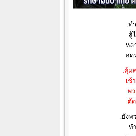
.ท
สู
หลา
อด
.คุ้
เช้
พว
ตั
.ยัง
ทำ