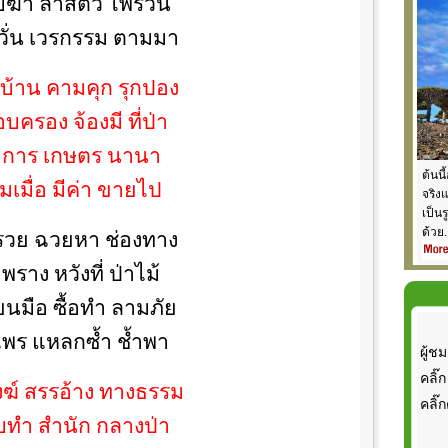
ฆ่า ล่าสัตว์ ไพรวัน
วั่น เวรกรรม ตามมา
บ้าน คามคุก รุกปอง
บครอง จ้องมี ที่ป่า
การ เกษตร นานา
ต้นนี
มเมื่อ มีค่า ขายไป
จริง
เป็น
ด้วย.
รวย ฉวยหา ช่องทาง
พราง หวังที่ ป่าไม้
่ยนมือ ซื้อทำ ลามภัย
พร แหลกซ้ำ ช้ำพา
ผู้ชม
คลิ๊ก
สงฆ์ สรรอ้าง ทางธรรม
คลิ๊ก
ทำ สำนัก กลางป่า